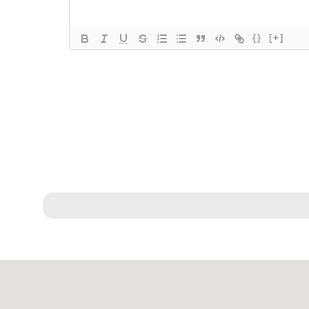
{}
[+]