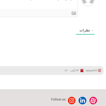
۰
نظرات
raham419
۲۳ آبان ۱۴۰۰
Follow us: