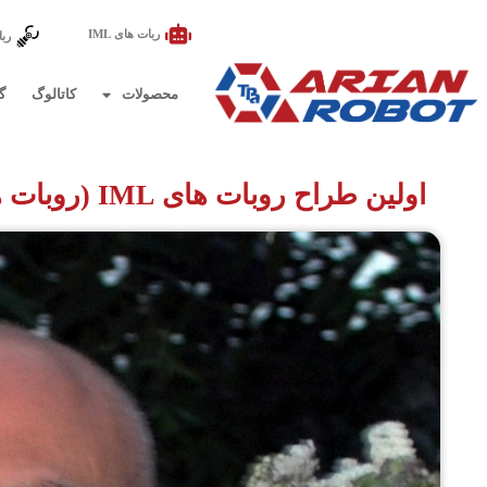
ربات های IML
ربا
محصولات
کاتالوگ
گ
اولین طراح روبات های IML (روبات های لیبل گذار در قالب) در ایران