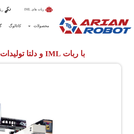
ربات های IML
ربا
محصولات
کاتالوگ
گ
با ربات IML و دلتا تولیدات پر بازده را تجربه کنید