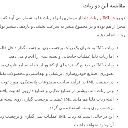
مقایسه این دو ربات
دو
ربات IML
و
ربات دلتا
از مهمترین انواع ربات ها به شمار می آیند که نق
مجزا از هم بوده و در مجموع منجر به سرعت بخشی و بازدهی بیشتر تولیدا
ربات انجام دهیم:
ربات IML به عنوان یک ربات برچسب زن، برچسب گذار داخل قالب و ربات قطعه بردار عمل می کند.
اما ربات دلتا عملیات جابجایی و بسته بندی را انجام می دهد.
ربات IML در صنایع گسترده ای از کشور از جمله صنایع ظروف 
تصویری، صنایع خودروسازی، پزشکی و بهداشتی و محصولات یکبار
در حقیقت IML در فرآیند ساخت مصنوعات پلاستیکی، مورد توجه قرار گرفته است.
ولی ربات دلتا، بیشتر در صنایع غذایی و صنایع دارویی اهمیت یافته
البته ربات دلتا هم مانند IML عملیات برچسب گ
برچسب روی بسته استفاده می گردد.
این در حالی است که ربات IML عملیات لیبل
آن وجود نخواهد داشت.