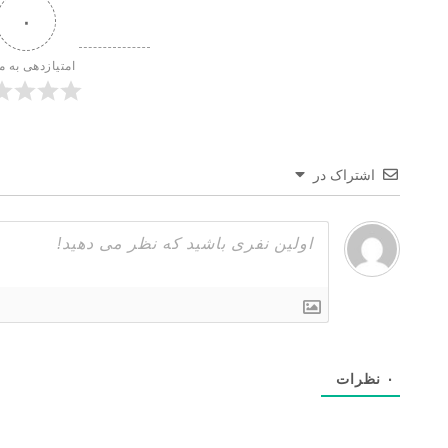
۰
امتیازدهی به م
اشتراک در
۰
نظرات