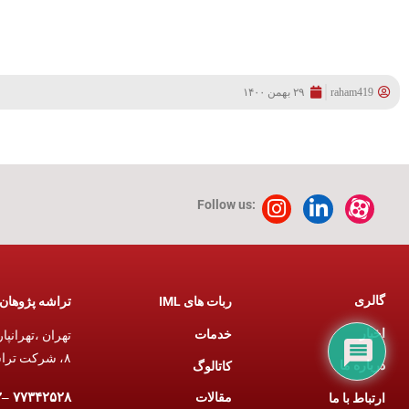
raham419
۲۹ بهمن ۱۴۰۰
Follow us:
گالری
تراشه پژوهان 
ربات های IML
اخبار
خدمات
۸، شرکت تراشه پژوهان آریان.
درباره ما
کاتالوگ
مقالات
۷۷۳۴۲۵۲۸ –۷۶۷۹۴۶۶۲ (۰۲۱)
ارتباط با ما