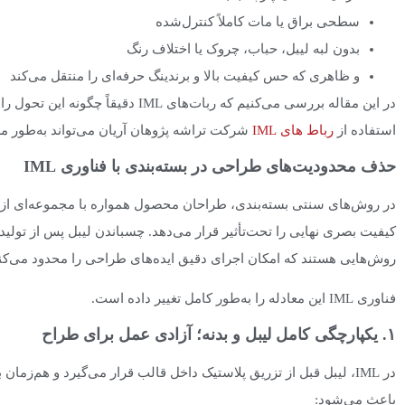
۴. نقش ربات‌های IML تراشه پژوهان آریان در حفظ این مزیت
سطحی براق یا مات کاملاً کنترل‌شده
چرا ربات‌های IML مستقیماً روی طراحی، برند و فروش شما اثر می‌گذارند؟
بدون لبه لیبل، حباب، چروک یا اختلاف رنگ
۱. IML؛ نقطه اتصال طراحی صنعتی و تولید انبوه
۲. زیبایی محصول، یک هزینه نیست؛ یک سرمایه‌گذاری است
و ظاهری که حس کیفیت بالا و برندینگ حرفه‌ای را منتقل می‌کند
۳. نقش تعیین‌کننده ربات در تحقق کیفیت بصری
در این مقاله بررسی می‌کنیم که ربات‌ها
۴. چرا ربات‌های IML آریان انتخاب منطقی برای بازار ایران هستند؟
استفاده از
رباط های IML
شرکت تراشه پژوهان آریان می‌تواند به‌طور 
نتیجه نهایی
حذف محدودیت‌های طراحی در بسته‌بندی با فناوری IML
طراحی زیبا را به مزیت رقابتی واقعی تبدیل کنید
در روش‌های سنتی بسته‌بندی، طراحان محصول همواره با مجموعه‌ای از م
کیفیت بصری نهایی را تحت‌تأثیر قرار می‌دهد. چسباندن لیبل پس از تو
روش‌هایی هستند که امکان اجرای دقیق ایده‌های طراحی را محدود می‌کنن
فناوری IML این معادله را به‌طور کامل تغییر داده است.
۱. یکپارچگی کامل لیبل و بدنه؛ آزادی عمل برای طراح
در IML، لیبل قبل از تزریق پلاستیک داخل قالب قرار می‌گیرد و هم‌زم
باعث می‌شود: