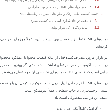
۳. امکان استفاده از طراحی‌های گرافیکی پیچیده و با جزئیات بالا
۴. نقش ربات‌های IML در حفظ کیفیت طراحی
تثبیت کیفیت چاپ، رنگ و جلوه‌های بصری با ربات‌های IML
۱. دقت در جای‌گذاری لیبل؛ پایه کیفیت بصری
۲. ثبات رنگ در کل تیراژ تولید
۳. اجرای جلوه‌های بصری خاص بدون افت کیفیت
ربات‌های IML فقط ابزار اتوماسیون نیستند؛ آن‌ها عملاً مرزهای 
۴. تأثیر مستقیم کیفیت ظاهری بر تصمیم خرید مصرف‌کننده
کرده‌اند.
آزادسازی خلاقیت طراحان و تیم‌های بازاریابی با ربات‌های IML
۱. وقتی طراحی دیگر قربانی تولید نمی‌شود
در بازار امروز، مصرف‌کننده قبل از اینکه کیفیت محتوا یا عملکرد محصول
۲. هم‌راستایی طراحی، تولید و بازاریابی
زیبا، چاپ باکیفیت و حس حرفه‌ای نداشته باشد، حتی اگر بهترین محصول 
۳. امکان توسعه سری‌های محدود و طراحی‌های خاص
جایی است که فناوری IML و ربات‌های تخصصی آن وارد عمل می‌شوند.
۴. کاهش فاصله بین ایده تا بازار
تبدیل زیبایی بصری به ارزش تجاری و افزایش فروش
ربات‌های IML با قرار دادن لیبل درون قالب و یکپارچه‌کردن آن ب
۱. افزایش ارزش ادراک‌شده (Perceived Value) محصول
سنتی برچسب‌زنی یا چاپ سطحی عملاً غیرممکن است.
۲. تمایز واقعی در قفسه فروش
نتیجه این فرآیند، محصولی است با:
۳. ثبات ظاهری در تمام بازارها و نقاط فروش
گرافیک کاملاً یکپارچه با بدنه