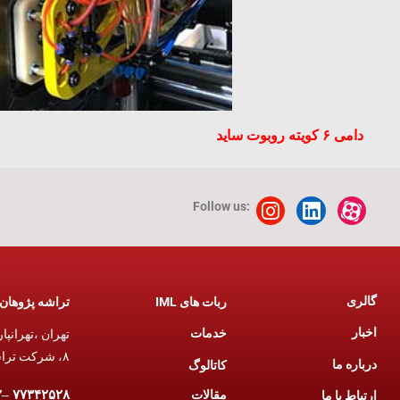
دامی ۶ کویته روبوت ساید
Follow us:
گالری
تراشه پژوهان 
ربات های IML
اخبار
خدمات
۸، شرکت تراشه پژوهان آریان.
درباره ما
کاتالوگ
مقالات
۷۷۳۴۲۵۲۸ –۷۶۷۹۴۶۶۲ (۰۲۱)
ارتباط با ما