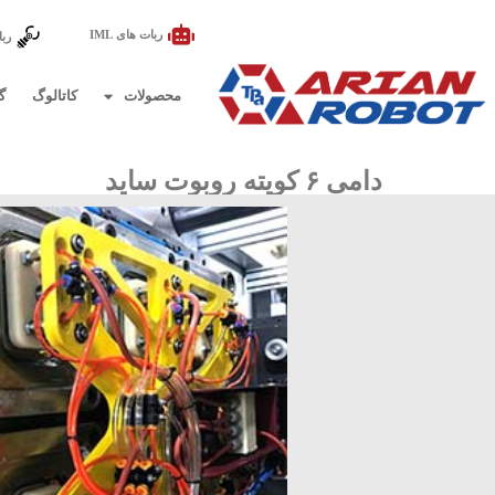
ربات های IML
ربا
محصولات
کاتالوگ
گ
دامی ۶ کویته روبوت ساید