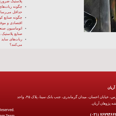
پلاستیک ضروری
حداقل می‌رسان
اقتصادی و موفق
اتوماسیون صنعت
صنایع پلاستیک را
ربات‌های ساید 
می‌کنند؟
آریان
تهران ،تهرانپارس، خیابان احسان، میدان گرمابدری، جنب بانک سینا، پلاک ۴۵، واحد
 Reserved.
am Team