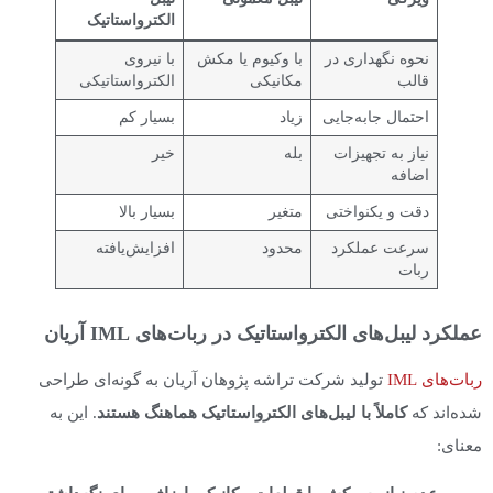
الکترواستاتیک
نحوه نگهداری در
با وکیوم یا مکش
با نیروی
قالب
مکانیکی
الکترواستاتیکی
احتمال جابه‌جایی
زیاد
بسیار کم
نیاز به تجهیزات
بله
خیر
اضافه
دقت و یکنواختی
متغیر
بسیار بالا
سرعت عملکرد
محدود
افزایش‌یافته
ربات
عملکرد لیبل‌های الکترواستاتیک در ربات‌های IML آریان
ربات‌های IML
تولید شرکت تراشه پژوهان آریان به گونه‌ای طراحی
شده‌اند که
کاملاً با لیبل‌های الکترواستاتیک هماهنگ هستند
. این به
معنای: