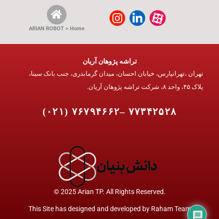
ARIAN ROBOT > Home
تراشه پژوهان آریان
تهران ،تهرانپارس، خیابان احسان، میدان گرمابدری، جنب بانک سینا،
پلاک ۴۵، واحد ۸، شرکت تراشه پژوهان آریان.
۷۷۳۴۲۵۲۸ –۷۶۷۹۴۶۶۲ (۰۲۱)
© 2025 Arian TP. All Rights Reserved.
This Site has designed and developed by
Raham Team