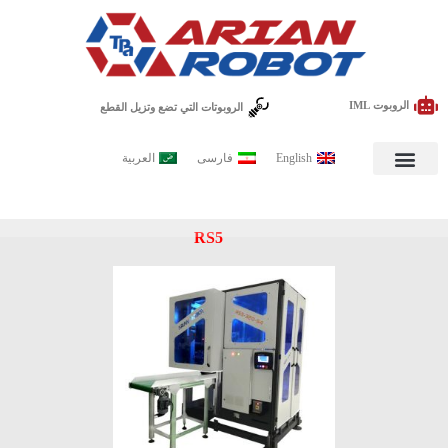
الروبوت IML
الروبوتات التي تضع وتزيل القطع
English
فارسی
العربية
ای IML عربی
RS5