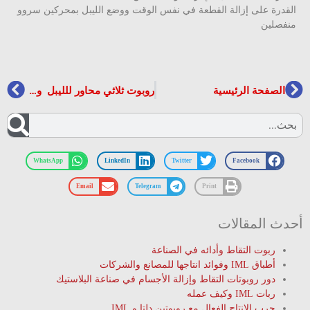
لقدرة على إزالة القطعة في نفس الوقت ووضع اللیبل بمحركين سروو
نفصلين
الصفحة الرئيسية
روبوت ثلاثي محاور لللیبل وقطع الأجزاء ما یصل الی 4 لترات RT3
WhatsApp
LinkedIn
Twitter
Facebook
Email
Telegram
Print
دث المقالات
ربوت التقاط وأدائه في الصناعة
أطباق IML وفوائد انتاجها للمصانع والشركات
دور روبوتات التقاط وإزالة الأجسام في صناعة البلاستيك
ربات IML وکیف عمله
جرب الإنتاج الفعال مع روبوتین دلتا و IML