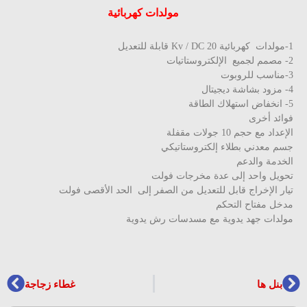
مولدات کهربائیة
لتعديل
تيات
وت
تال
اقة
وائد أخرى
إعداد مع حجم 10 جولات مقفلة
سم معدني بطلاء إلكتروستاتيكي
لخدمة والدعم
حويل واحد إلى عدة مخرجات فولت
يار الإخراج قابل للتعديل من الصفر إلى الحد الأقصى فولت
دخل مفتاح التحکم
ولدات جهد يدوية مع مسدسات رش يدوية
بنل ها
غطاء زجاجة