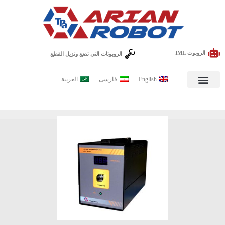
الروبوت IML
الروبوتات التي تضع وتزيل القطع
English
فارسی
العربية
ای IML عربی