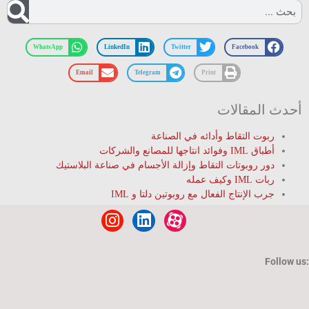
WhatsApp
LinkedIn
Twitter
Facebook
Email
Telegram
Print
دث المقالات
ربوت التقاط وأدائه في الصناعة
أطباق IML وفوائد انتاجها للمصانع والشركات
دور روبوتات التقاط وإزالة الأجسام في صناعة البلاستيك
ربات IML وکیف عمله
جرب الإنتاج الفعال مع روبوتین دلتا و IML
Follo