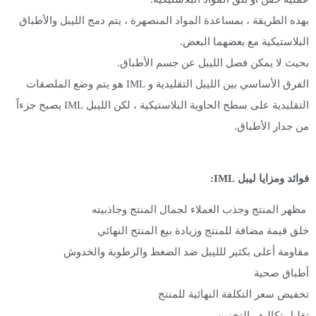
ه الطريقة ، بمساعدة المواد المنصهرة ، يتم دمج اللیبل والأطباق
لاستيكية مع بعضهما البعض.
ث لا يمكن فصل اللیبل عن جسم الأطباق.
الفرق الأساسي بين اللیبل التقليدية و IML هو يتم وضع الملصقات
التقليدية على سطح الحاوية البلاستيكية ، لكن اللیبل IML يصبح جزءاً
جدار الأطباق.
د ومزايا لیبل IML:
ر المنتج وجذب العملاء لجمال المنتج وجاذبيته
 قيمة مضافة للمنتج وزيادة بيع المنتج النهائي
ومة أعلى بكثير لللیبل ضد الضغط والرطوبة والخدوش
اق صحية
يض سعر التكلفة النهائية للمنتج
يل تكاليف التخزين