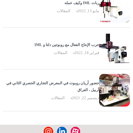
ربات IML وکیف عمله
مايو 13, 2022
المقالات
جرب الإنتاج الفعال مع روبوتین دلتا و IML
فبراير 18, 2022
المقالات
حضور آريان روبوت في المعرض التجاري الحصري الثاني في
أربيل ، العراق
ديسمبر 22, 2021
المقالات