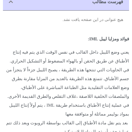
فهرست مطالب
هیچ عنوانی در این صفحه یافت نشد.
د ومزايا لیبل IML:
ي وضع اللیبل داخل القالب في نفس الوقت الذي يتم فيه إنتاج
طباق عن طريق الحقن أو بالهواء المضغوط أو التشكيل الحراري.
الحاويات التي تنتجها هذه الطريقة ، يصبح اللیبل جزءاً لا يتجزأ من
 الأطباق. تتمتع هذه الطريقة بالعديد من المزايا مقارنة بطرق
 العلامات التقليدية مثل الطباعة المباشرة على الأطباق،
ملصقات الخلفية اللاصقة ،غلاف التقلص والطرق القديمة الأخرى.
في عملية إنتاج الأطباق باستخدام طريقة IML ، يتم أولاً إنتاج اللیبل
اد بوليمر مماثلة أو متوافقة معها
 يتم نقل مادة الأطباق إلى القالب بواسطة الروبوت وبعد ذلك تتم
ية حقن أو بثق المواد البلاستيكية.