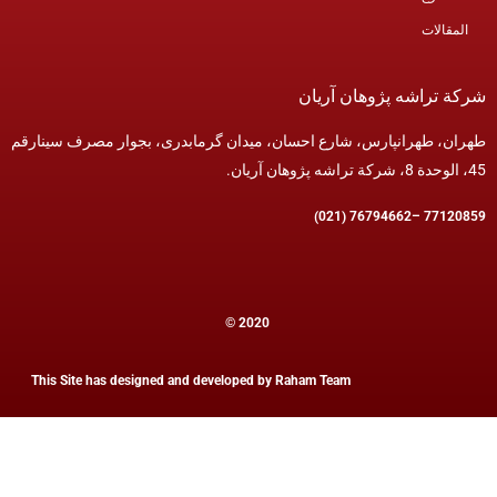
المقالات
ة تراشه پژوهان آریان
ان، طهرانپارس، شارع احسان، میدان گرمابدری، بجوار مصرف سینارقم
77120859 –7679466
© 2020
This Site has designed and developed by
Raham Team