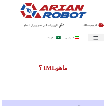
الروبوت IML
الروبوتات التي تضع وتزيل القطع
فارسی
العربية
ای IML عربی
ماهوIML ؟