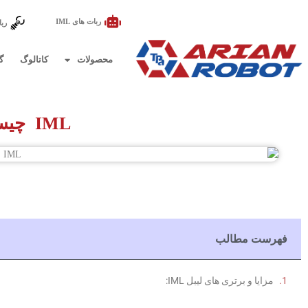
ربات های IML
ربا
محصولات
کاتالوگ
گ
IML چیست؟
فهرست مطالب
مزایا و برتری های لیبل IML: