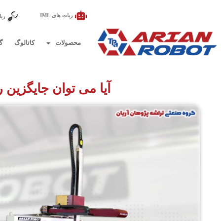
ربات های IML
ربا
محصولات
کاتالوگ
گ
آیا می توان جایگزین ربات IML