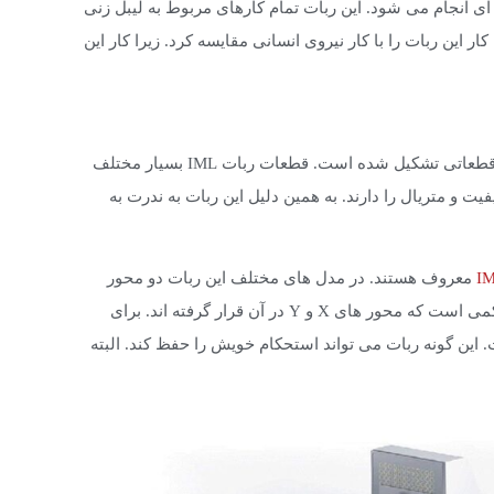
 امروزه توسط ربات IML به صورت حرفه ای انجام می شود. این ربات تمام کارهای مربوط به لیبل زنی
ار این ربات را با کار نیروی انسانی مقایسه کرد. زیرا کار این
از چه قطعاتی تشکیل شده است. قطعات ربات IML بسیار مختلف
یت و متریال را دارند. به همین دلیل این ربات به ندرت به
معروف هستند. در مدل های مختلف این ربات دو محور
تلسکوپی Y وجود دارند. بدنه این ربات شامل چارچوب فولادی بسیار محکمی است که محور های X و Y در آن قرار گرفته اند. برای
. این گونه ربات می تواند استحکام خویش را حفظ کند. البته