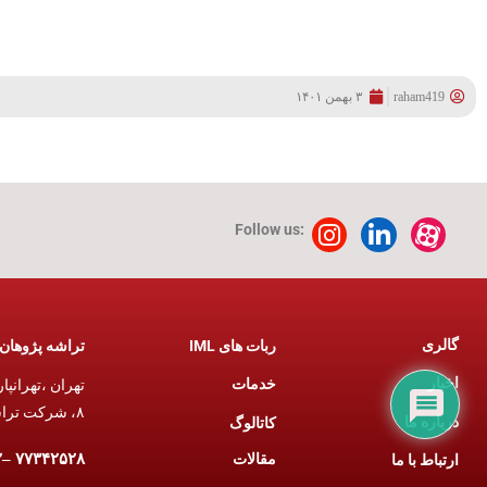
raham419
۳ بهمن ۱۴۰۱
Follow us:
گالری
تراشه پژوهان 
ربات های IML
اخبار
خدمات
۸، شرکت تراشه پژوهان آریان.
درباره ما
کاتالوگ
مقالات
۷۷۳۴۲۵۲۸ –۷۶۷۹۴۶۶۲ (۰۲۱)
ارتباط با ما