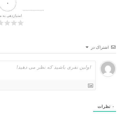
۰
امتیازدهی به م
اشتراک در
۰
نظرات